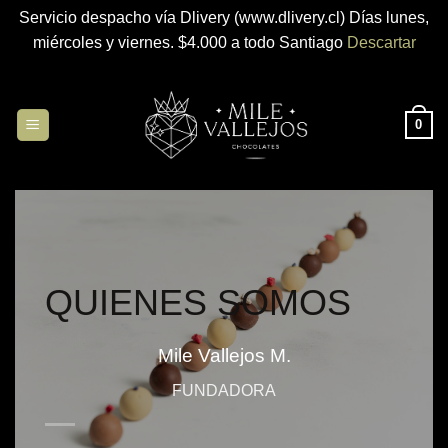
Servicio despacho vía Dlivery (www.dlivery.cl) Días lunes,
miércoles y viernes. $4.000 a todo Santiago
Descartar
Saltar
al
contenido
0
QUIENES SOMOS
Mile Vallejos M.
FUNDADORA